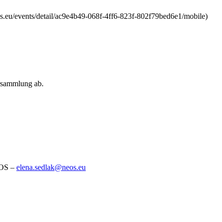
eos.eu/events/detail/ac9e4b49-068f-4ff6-823f-802f79bed6e1/mobile)
ersammlung ab.
EOS –
elena.sedlak@neos.eu